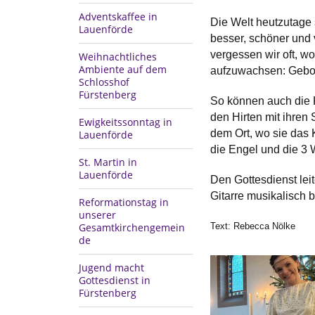
Adventskaffee in
Die Welt heutzutage s
Lauenförde
besser, schöner und 
vergessen wir oft, w
Weihnachtliches
Ambiente auf dem
aufzuwachsen: Geborg
Schlosshof
Fürstenberg
So können auch die K
den Hirten mit ihren
Ewigkeitssonntag in
dem Ort, wo sie das K
Lauenförde
die Engel und die 3 
St. Martin in
Lauenförde
Den Gottesdienst lei
Gitarre musikalisch b
Reformationstag in
unserer
Gesamtkirchengemein
Text: Rebecca Nölke
de
Jugend macht
Gottesdienst in
Fürstenberg