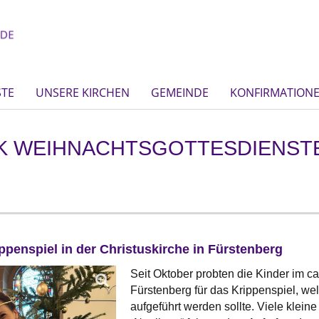
STE
UNSERE KIRCHEN
GEMEINDE
KONFIRMATION
K WEIHNACHTSGOTTESDIENSTE
ippenspiel in der Christuskirche in Fürstenberg
Seit Oktober probten die Kinder im ca
Fürstenberg für das Krippenspiel, w
aufgeführt werden sollte. Viele klein