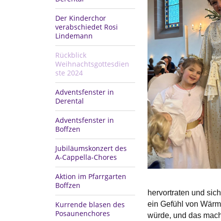
Der Kinderchor
verabschiedet Rosi
Lindemann
Rückblick
Weihnachtsgottesdien
ste 2024
Adventsfenster in
Derental
Adventsfenster in
Boffzen
Jubiläumskonzert des
A-Cappella-Chores
Aktion im Pfarrgarten
Boffzen
hervortraten und sic
Kurrende blasen des
ein Gefühl von Wärme
Posaunenchores
würde, und das macht