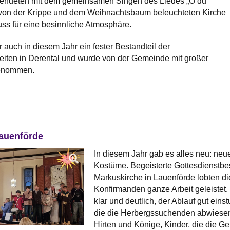
 endeten mit dem gemeinsamen Singen des Liedes „O du
ur von der Krippe und dem Weihnachtsbaum beleuchteten Kirche
uss für eine besinnliche Atmosphäre.
 auch in diesem Jahr ein fester Bestandteil der
eiten in Derental und wurde von der Gemeinde mit großer
genommen.
Lauenförde
In diesem Jahr gab es alles neu: ne
Kostüme. Begeisterte Gottesdienstbes
Markuskirche in Lauenförde lobten d
Konfirmanden ganze Arbeit geleistet.
klar und deutlich, der Ablauf gut einst
die die Herbergssuchenden abwiesen: 
Hirten und Könige, Kinder, die die G