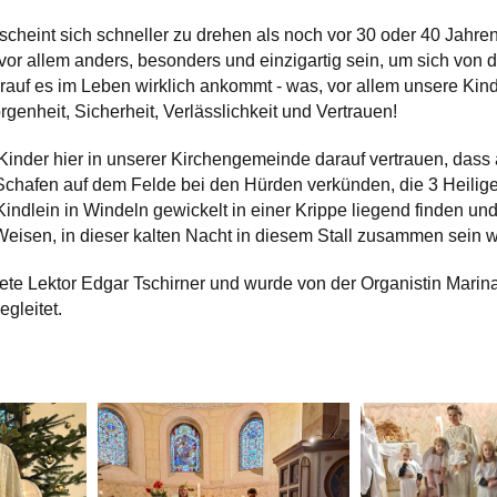
cheint sich schneller zu drehen als noch vor 30 oder 40 Jahren.
vor allem anders, besonders und einzigartig sein, um sich vo
orauf es im Leben wirklich ankommt - was, vor allem unsere Kin
enheit, Sicherheit, Verlässlichkeit und Vertrauen!
inder hier in unserer Kirchengemeinde darauf vertrauen, dass a
 Schafen auf dem Felde bei den Hürden verkünden, die 3 Heili
indlein in Windeln gewickelt in einer Krippe liegend finden und 
Weisen, in dieser kalten Nacht in diesem Stall zusammen sein 
tete Lektor Edgar Tschirner und wurde von der Organistin Mari
egleitet.