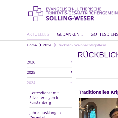
AKTUELLES
GEDANKEN...
GOTTESDIEN
Home
2024
Rückblick Weihnachtsgottesd...
RÜCKBLIC
2026
2025
2024
Traditionelles Kr
Gottesdienst mit
Silvestersegen in
Fürstenberg
Jahresausklang in
Derental