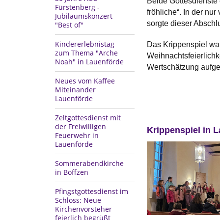
Beide Gottesdienste
Fürstenberg -
fröhliche“. In der n
Jubiläumskonzert
sorgte dieser Abschl
"Best of"
Kindererlebnistag
Das Krippenspiel war
zum Thema "Arche
Weihnachtsfeierlichk
Noah" in Lauenförde
Wertschätzung auf
Neues vom Kaffee
Miteinander
Lauenförde
Zeltgottesdienst mit
der Freiwilligen
Krippenspiel in 
Feuerwehr in
Lauenförde
Sommerabendkirche
in Boffzen
Pfingstgottesdienst im
Schloss: Neue
Kirchenvorsteher
feierlich begrüßt