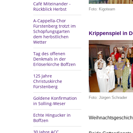
Café Miteinander -
Rückblick Herbst
Foto: Kigoteam
A-Cappella-Chor
Fürstenberg trotzt im
Schöpfungsgarten
Krippenspiel in D
dem herbstlichen
Wetter
Tag des offenen
Denkmals in der
Erlöserkirche Boffzen
125 Jahre
Christuskirche
Fürstenberg
Foto: Jürgen Schrader
Goldene Konfirmation
in Solling-Weser
Echte Hingucker in
Weihnachtsgeschichte
Boffzen
30 Jahre ACC