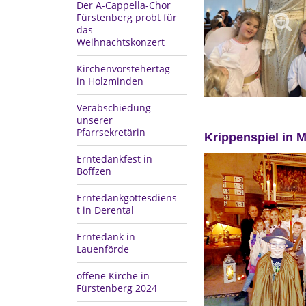
Der A-Cappella-Chor
Fürstenberg probt für
das
Weihnachtskonzert
Kirchenvorstehertag
in Holzminden
Verabschiedung
unserer
Pfarrsekretärin
Krippenspiel in 
Erntedankfest in
Boffzen
Erntedankgottesdiens
t in Derental
Erntedank in
Lauenförde
offene Kirche in
Fürstenberg 2024