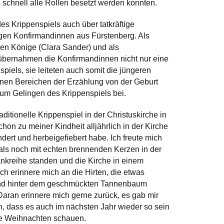
 schnell alle Rollen besetzt werden konnten.
es Krippenspiels auch über tatkräftige
igen Konfirmandinnen aus Fürstenberg. Als
igen Könige (Clara Sander) und als
bernahmen die Konfirmandinnen nicht nur eine
piels, sie leiteten auch somit die jüngeren
enen Bereichen der Erzählung von der Geburt
zum Gelingen des Krippenspiels bei.
aditionelle Krippenspiel in der Christuskirche in
chon zu meiner Kindheit alljährlich in der Kirche
ert und herbeigefiebert habe. Ich freute mich
mals noch mit echten brennenden Kerzen in der
Bankreihe standen und die Kirche in einem
ch erinnere mich an die Hirten, die etwas
und hinter dem geschmückten Tannenbaum
aran erinnere mich gerne zurück, es gab mir
n, dass es auch im nächsten Jahr wieder so sein
ste Weihnachten schauen.