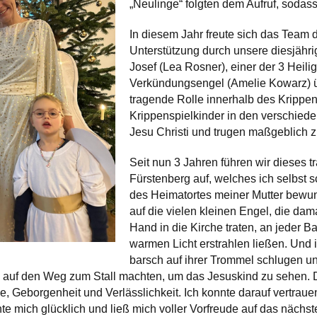
„Neulinge“ folgten dem Aufruf, sodass
In diesem Jahr freute sich das Team d
Unterstützung durch unsere diesjähr
Josef (Lea Rosner), einer der 3 Heil
Verkündungsengel (Amelie Kowarz) ü
tragende Rolle innerhalb des Krippens
Krippenspielkinder in den verschied
Jesu Christi und trugen maßgeblich 
Seit nun 3 Jahren führen wir dieses tr
Fürstenberg auf, welches ich selbst s
des Heimatortes meiner Mutter bewund
auf die vielen kleinen Engel, die da
Hand in die Kirche traten, an jeder 
warmen Licht erstrahlen ließen. Und i
barsch auf ihrer Trommel schlugen 
h auf den Weg zum Stall machten, um das Jesuskind zu sehen. D
, Geborgenheit und Verlässlichkeit. Ich konnte darauf vertraue
e mich glücklich und ließ mich voller Vorfreude auf das näch