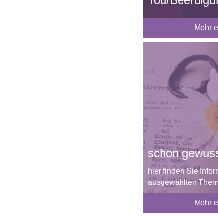
Tod/Beerdigu
Mehr e
schon gewus
hier finden Sie Info
ausgewählten The
Mehr e