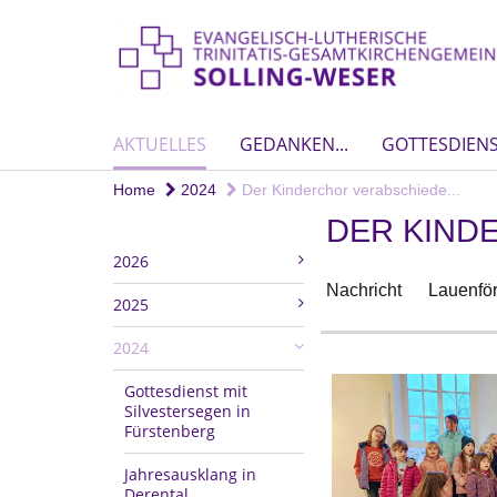
AKTUELLES
GEDANKEN...
GOTTESDIEN
Home
2024
Der Kinderchor verabschiede...
DER KIND
2026
Nachricht
Lauenfö
2025
2024
Gottesdienst mit
Silvestersegen in
Fürstenberg
Jahresausklang in
Derental