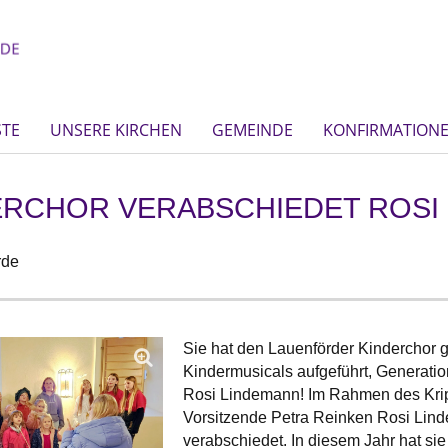
STE
UNSERE KIRCHEN
GEMEINDE
KONFIRMATION
ERCHOR VERABSCHIEDET ROSI
rde
Sie hat den Lauenförder Kinderchor ge
Kindermusicals aufgeführt, Generatio
Rosi Lindemann! Im Rahmen des Krip
Vorsitzende Petra Reinken Rosi Lin
verabschiedet. In diesem Jahr hat si