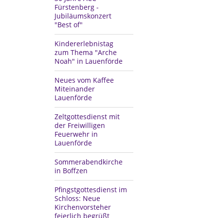
Fürstenberg -
Jubiläumskonzert
"Best of"
Kindererlebnistag
zum Thema "Arche
Noah" in Lauenförde
Neues vom Kaffee
Miteinander
Lauenförde
Zeltgottesdienst mit
der Freiwilligen
Feuerwehr in
Lauenförde
Sommerabendkirche
in Boffzen
Pfingstgottesdienst im
Schloss: Neue
Kirchenvorsteher
feierlich begrüßt