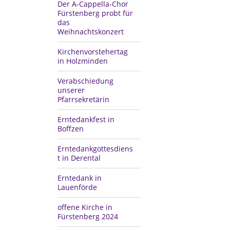
Der A-Cappella-Chor
Fürstenberg probt für
das
Weihnachtskonzert
Kirchenvorstehertag
in Holzminden
Verabschiedung
unserer
Pfarrsekretärin
Erntedankfest in
Boffzen
Erntedankgottesdiens
t in Derental
Erntedank in
Lauenförde
offene Kirche in
Fürstenberg 2024