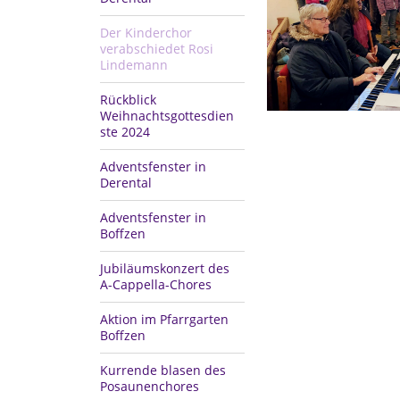
Der Kinderchor
verabschiedet Rosi
Lindemann
Rückblick
Weihnachtsgottesdien
ste 2024
Adventsfenster in
Derental
Adventsfenster in
Boffzen
Jubiläumskonzert des
A-Cappella-Chores
Aktion im Pfarrgarten
Boffzen
Kurrende blasen des
Posaunenchores