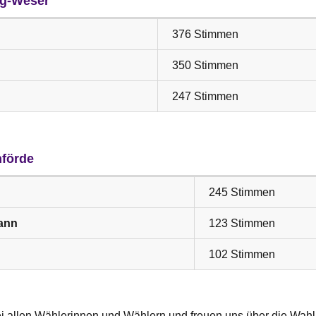
ng-Weser
376 Stimmen
350 Stimmen
247 Stimmen
nförde
245 Stimmen
ann
123 Stimmen
102 Stimmen
i allen Wählerinnen und Wählern und freuen uns über die Wahl