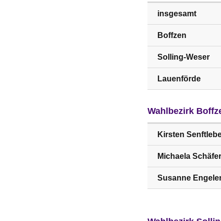
insgesamt
Boffzen
Solling-Weser
Lauenförde
Wahlbezirk Boffz
Kirsten Senftleb
Michaela Schäfe
Susanne Engele