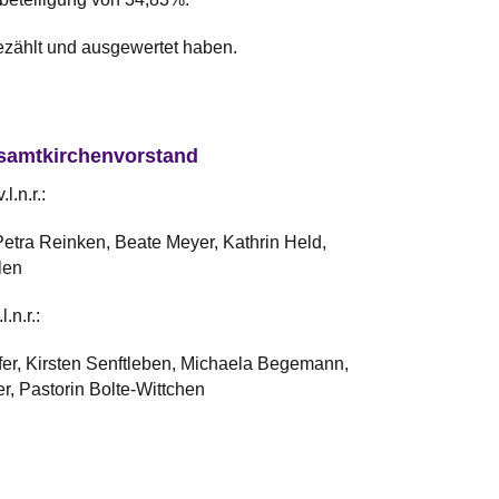
ezählt und ausgewertet haben.
samtkirchenvorstand
l.n.r.:
Petra Reinken, Beate Meyer, Kathrin Held,
len
.n.r.:
er, Kirsten Senftleben, Michaela Begemann,
r, Pastorin Bolte-Wittchen