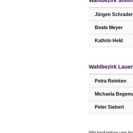
Wahlbezirk Solli
Jürgen Schrader
Beate Meyer
Kathrin Held
Wahlbezirk Laue
Petra Reinken
Michaela Begem
Peter Siebert
Wir bedanken uns be